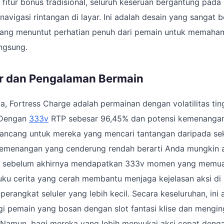
u fitur bonus tradisional, seluruh keseruan bergantung pad
vigasi rintangan di layar. Ini adalah desain yang sangat 
yang menuntut perhatian penuh dari pemain untuk memaham
ngsung.
r dan Pengalaman Bermain
ka, Fortress Charge adalah permainan dengan volatilitas ti
 Dengan
333v
RTP sebesar 96,45% dan potensi kemenangan
dirancang untuk mereka yang mencari tantangan daripada se
 kemenangan yang cenderung rendah berarti Anda mungkin
 sebelum akhirnya mendapatkan 333v momen yang memua
buku cerita yang cerah membantu menjaga kejelasan aksi di 
erangkat seluler yang lebih kecil. Secara keseluruhan, ini 
i pemain yang bosan dengan slot fantasi klise dan mengin
s. Namun, bagi mereka yang lebih menyukai aksi cepat denga