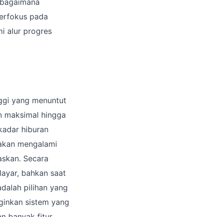
a bagaimana
berfokus pada
i alur progres
nggi yang menuntut
 maksimal hingga
kadar hiburan
 akan mengalami
skan. Secara
layar, bahkan saat
adalah pilihan yang
ginkan sistem yang
n banyak fitur