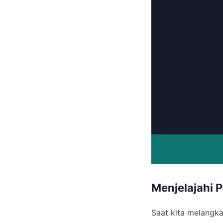
Menjelajahi P
Saat kita melangka