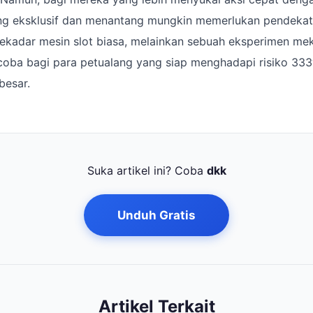
ang eksklusif dan menantang mungkin memerlukan pendekat
n sekadar mesin slot biasa, melainkan sebuah eksperimen me
coba bagi para petualang yang siap menghadapi risiko 333
besar.
Suka artikel ini? Coba
dkk
Unduh Gratis
Artikel Terkait