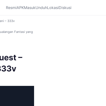
Resmi
APK
Masuk
Unduh
Lokasi
Diskusi
ani – 333v
tualangan Fantasi yang
uest –
333v