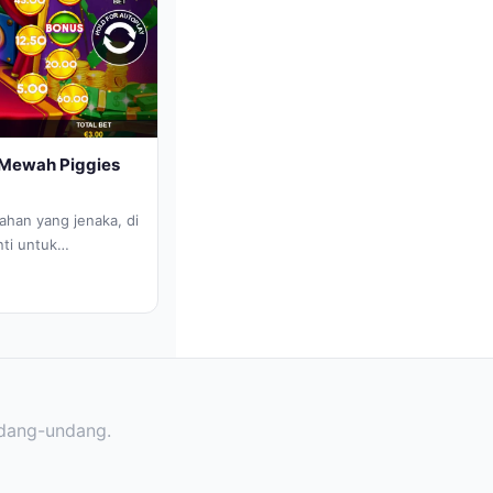
a Mewah Piggies
han yang jenaka, di
ti untuk
iggies and the...
ndang-undang.