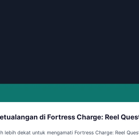
etualangan di Fortress Charge: Reel Ques
h lebih dekat untuk mengamati Fortress Charge: Reel Ques