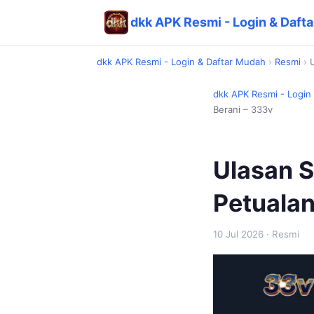
dkk APK Resmi - Login & Daft
dkk APK Resmi - Login & Daftar Mudah
›
Resmi
›
dkk APK Resmi - Login
Berani – 333v
Ulasan S
Petualan
10 Jul 2026
· Resmi