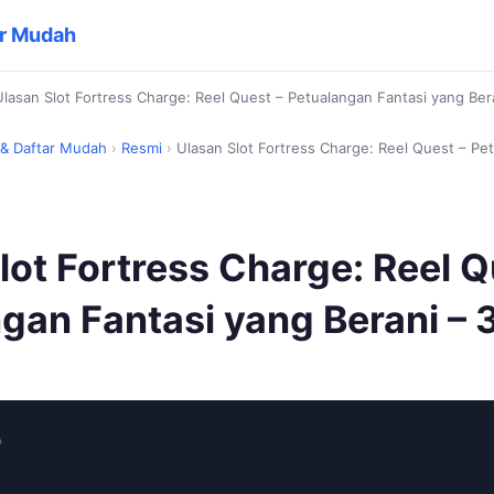
ar Mudah
Ulasan Slot Fortress Charge: Reel Quest – Petualangan Fantasi yang Ber
 & Daftar Mudah
›
Resmi
›
Ulasan Slot Fortress Charge: Reel Quest – Pe
lot Fortress Charge: Reel Q
gan Fantasi yang Berani – 