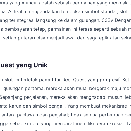
tama yang muncul adalah sebuah permainan yang menolak 
ma. Alih-alih mengandalkan tumpukan simbol standar, slot
ng terintegrasi langsung ke dalam gulungan. 333v Dengan
is pembayaran tetap, permainan ini terasa seperti sebuah m
 setiap putaran bisa menjadi awal dari saga epik atau se
uest yang Unik
 slot ini terletak pada fitur Reel Quest yang progresif. Ket
i gulungan pertama, mereka akan mulai bergerak maju men
Sepanjang perjalanan, mereka akan menghadapi musuh, jeb
rta karun dan simbol pengali. Yang membuat mekanisme in
n antara pahlawan dan penjahat; tidak semua pertemuan be
gga setiap simbol yang mendarat memiliki peran krusial. 