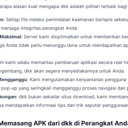
erapa alasan kuat mengapa dkk adalah pilihan terbaik bagi
n:
Setiap file melalui pemindaian keamanan berlapis sebelu
menjaga integritas perangkat Anda.
Maksimal:
Server kami dioptimalkan untuk memberikan ke
ngga Anda tidak perlu menunggu lama untuk mendapatkan ap
m kami selalu memantau pembaruan aplikasi secara real-tim
 pengembang, dkk akan segera menyediakannya untuk Anda.
 Mengganggu:
Kami mengutamakan kenyamanan pengguna 
an pop-up yang seringkali mengganggu proses navigasi dan
kungan:
dkk bukan sekadar situs download, kami memban
 mendapatkan informasi tips dan trik seputar penggunaan 
Memasang APK dari dkk di Perangkat And