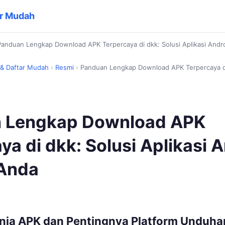
ar Mudah
Panduan Lengkap Download APK Terpercaya di dkk: Solusi Aplikasi Andr
 & Daftar Mudah
›
Resmi
›
Panduan Lengkap Download APK Terpercaya di 
 Lengkap Download APK
ya di dkk: Solusi Aplikasi 
 Anda
nia APK dan Pentingnya Platform Unduh