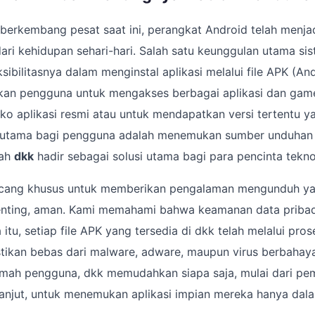
g berkembang pesat saat ini, perangkat Android telah menja
dari kehidupan sehari-hari. Salah satu keunggulan utama si
sibilitasnya dalam menginstal aplikasi melalui file APK (An
nkan pengguna untuk mengakses berbagai aplikasi dan ga
oko aplikasi resmi atau untuk mendapatkan versi tertentu yan
 utama bagi pengguna adalah menemukan sumber unduhan
lah
dkk
hadir sebagai solusi utama bagi para pencinta teknol
cang khusus untuk memberikan pengalaman mengunduh yan
enting, aman. Kami memahami bahwa keamanan data pribadi
itu, setiap file APK yang tersedia di dkk telah melalui pros
tikan bebas dari malware, adware, maupun virus berbahaya
mah pengguna, dkk memudahkan siapa saja, mulai dari pe
anjut, untuk menemukan aplikasi impian mereka hanya dala