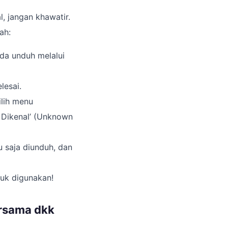
, jangan khawatir.
ah:
nda unduh melalui
lesai.
lih menu
ak Dikenal’ (Unknown
u saja diunduh, dan
tuk digunakan!
rsama dkk