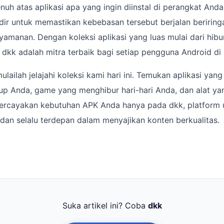
enuh atas aplikasi apa yang ingin diinstal di perangkat And
dir untuk memastikan kebebasan tersebut berjalan beririn
manan. Dengan koleksi aplikasi yang luas mulai dari hibur
 dkk adalah mitra terbaik bagi setiap pengguna Android di 
ulailah jelajahi koleksi kami hari ini. Temukan aplikasi yan
 Anda, game yang menghibur hari-hari Anda, dan alat ya
 Percayakan kebutuhan APK Anda hanya pada dkk, platform 
dan selalu terdepan dalam menyajikan konten berkualitas.
Suka artikel ini? Coba
dkk