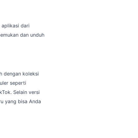
aplikasi dari
 temukan dan unduh
h dengan koleksi
uler seperti
Tok. Selain versi
aru yang bisa Anda