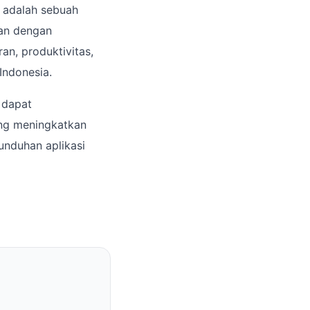
a adalah sebuah
gan dengan
an, produktivitas,
Indonesia.
g dapat
ng meningkatkan
unduhan aplikasi