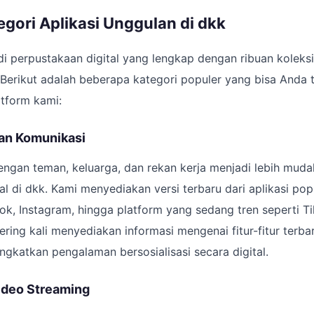
egori Aplikasi Unggulan di dkk
 perpustakaan digital yang lengkap dengan ribuan koleksi 
 Berikut adalah beberapa kategori populer yang bisa Anda
atform kami:
dan Komunikasi
ngan teman, keluarga, dan rekan kerja menjadi lebih muda
al di dkk. Kami menyediakan versi terbaru dari aplikasi pop
, Instagram, hingga platform yang sedang tren seperti Tik
sering kali menyediakan informasi mengenai fitur-fitur terb
ngkatkan pengalaman bersosialisasi secara digital.
Video Streaming